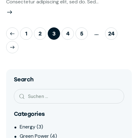
Consectetur adipiscing elit, sed do. Sed…
…
1
2
3
4
5
24
Search
Categories
Energy
(3)
Green Power
(4)